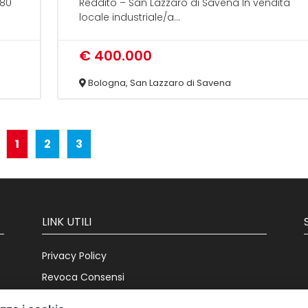
180
Reddito – San Lazzaro di Savena In vendita
locale industriale/a...
€ 400.000
Bologna, San Lazzaro di Savena
1
2
3
LINK UTILI
Privacy Policy
Revoca Consensi
Info Societarie