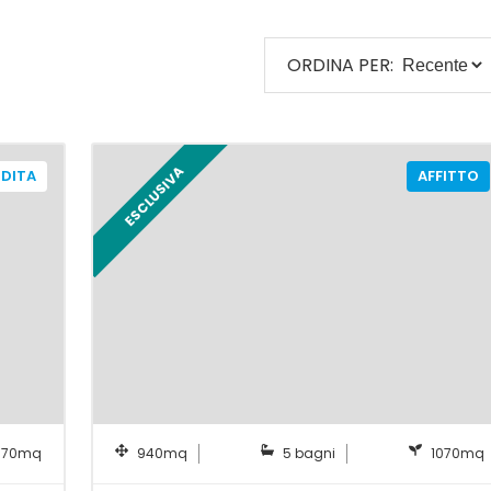
ORDINA PER:
ESCLUSIVA
DITA
AFFITTO
070mq
940mq
5 bagni
1070mq