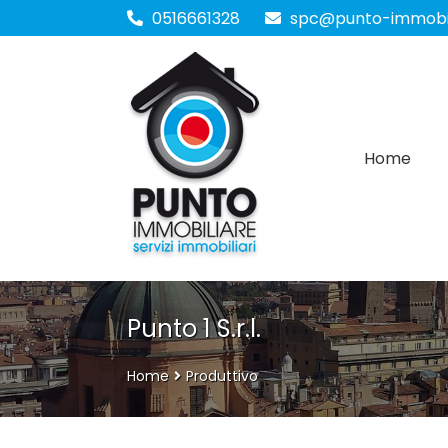
0516661328
spc@punto-immobil
Home
Punto 1 S.r.l.
Home
Produttivo