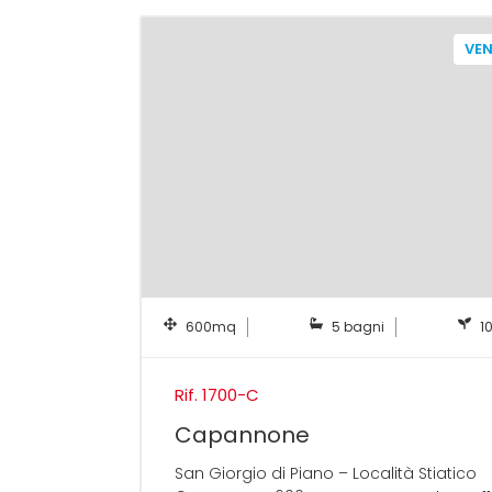
VEN
600mq
5 bagni
1
Rif. 1700-C
Capannone
San Giorgio di Piano – Località Stiatico