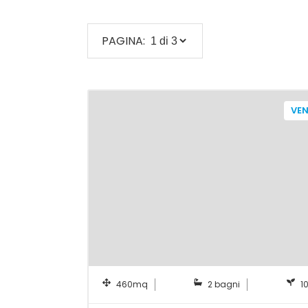
PAGINA:
VEN
460mq
2 bagni
1