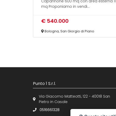
Capannone 600 mq con area esterna 1
mq Proponiamo in vendi...
€ 540.000
Bologna, San Giorgio di Piano
Punto 1 S.r.l.
Via Giacomo Matteotti, 122 - 40018 San
Pietro in Casale
0516661328