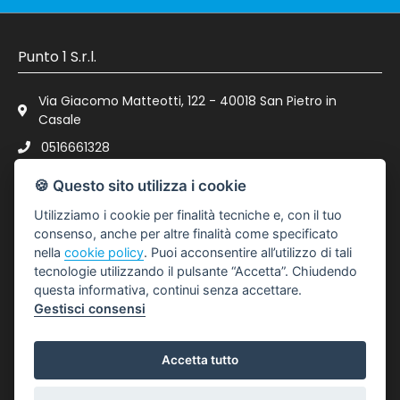
Punto 1 S.r.l.
Via Giacomo Matteotti, 122 - 40018 San Pietro in
Casale
0516661328
spc@punto-immobiliare.com
🍪 Questo sito utilizza i cookie
P.IVA : 03023111200
Utilizziamo i cookie per finalità tecniche e, con il tuo
consenso, anche per altre finalità come specificato
nella
cookie policy
. Puoi acconsentire all’utilizzo di tali
LINK UTILI
tecnologie utilizzando il pulsante “Accetta”. Chiudendo
questa informativa, continui senza accettare.
Gestisci consensi
Privacy Policy
Revoca Consensi
Accetta tutto
Info Societarie