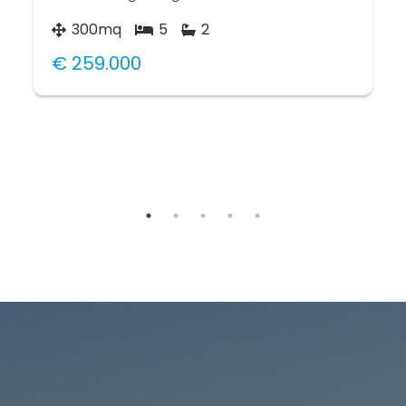
300mq
5
2
€ 259.000