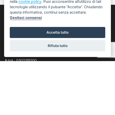
nella
cookie policy
. Puoi acconsentire all’utilizzo di tali
tecnologie utilizzando il pulsante “Accetta”. Chiudendo
questa informativa, continui senza accettare.
Punto 1 S.r.l.
Gestisci consensi
Via Giacomo Matteotti, 122 - 40018 San Pietro in
Accetta tutto
Casale
0516661328
Rifiuta tutto
spc@punto-immobiliare.com
P.IVA : 03023111200
LINK UTILI
Privacy Policy
Revoca Consensi
Info Societarie