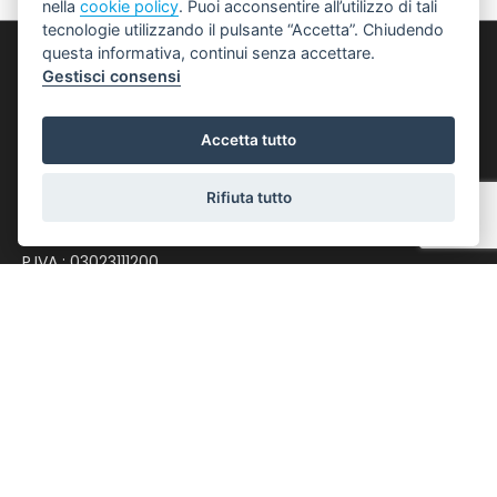
nella
cookie policy
. Puoi acconsentire all’utilizzo di tali
tecnologie utilizzando il pulsante “Accetta”. Chiudendo
questa informativa, continui senza accettare.
Punto 1 S.r.l.
Gestisci consensi
Via Giacomo Matteotti, 122 - 40018 San Pietro in
Accetta tutto
Casale
0516661328
Rifiuta tutto
spc@punto-immobiliare.com
P.IVA : 03023111200
LINK UTILI
Privacy Policy
Revoca Consensi
Info Societarie